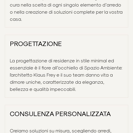
cura nella scelta di ogni singolo elemento d’arredo
Servizi
o nella creazione di soluzioni complete per la vostra
casa.
Progetti
PROGETTAZIONE
Prodotti
La progettazione di residenze in stile minimal ed
Spazio Ambiente
essenziale è il fiore all’occhiello di Spazio Ambiente:
l'architetto Klaus Frey e il suo team danno vita a
dimore uniche, caratterizzate da eleganza,
Spazio Living
bellezza e qualità impeccabili.
CONSULENZA PERSONALIZZATA
Creiamo soluzioni su misura, scegliendo arredi,